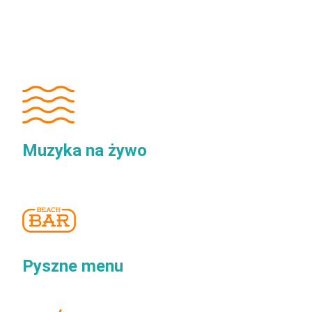
Muzyka na żywo
Pyszne menu